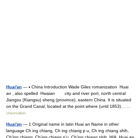
Huai'an
— ▪ China Introduction Wade Giles romanization Huai
an , also spelled Hwaian city and river port, north central
Jiangsu (Kiangsu) sheng (province), eastern China. It is situated
on the Grand Canal, located at the point where (until 1853)… …
Universalium
Huai'an
— 1 Original name in latin Huai an Name in other
language Ch ing chiang, Ch ing chiang p u, Ch ing chiang shih,
Ch’ing chiang, Ch’ing chiang p’u, Ch’ing chiang shih, HIA, Huai an,