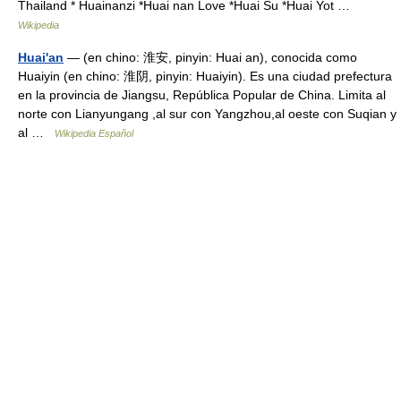
Thailand * Huainanzi *Huai nan Love *Huai Su *Huai Yot …
Wikipedia
Huai'an
— (en chino: 淮安, pinyin: Huai an), conocida como
Huaiyin (en chino: 淮阴, pinyin: Huaiyin). Es una ciudad prefectura
en la provincia de Jiangsu, República Popular de China. Limita al
norte con Lianyungang ,al sur con Yangzhou,al oeste con Suqian y
al …
Wikipedia Español