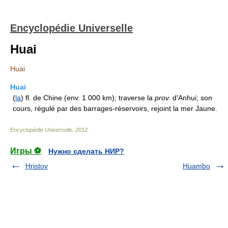
Encyclopédie Universelle
Huai
Huai
Huai
(
la
) fl. de Chine (env. 1 000 km); traverse la
prov.
d'Anhui; son
cours, régulé par des barrages-réservoirs, rejoint la mer Jaune.
Encyclopédie Universelle
.
2012
.
Игры ⚽
Нужно сделать НИР?
Hristov
Huambo