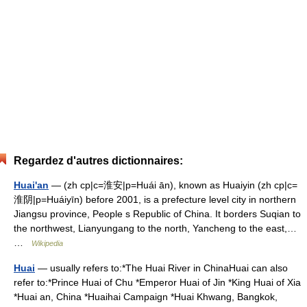
Regardez d'autres dictionnaires:
Huai'an
— (zh cp|c=淮安|p=Huái ān), known as Huaiyin (zh cp|c=
淮阴|p=Huáiyīn) before 2001, is a prefecture level city in northern
Jiangsu province, People s Republic of China. It borders Suqian to
the northwest, Lianyungang to the north, Yancheng to the east,…
…
Wikipedia
Huai
— usually refers to:*The Huai River in ChinaHuai can also
refer to:*Prince Huai of Chu *Emperor Huai of Jin *King Huai of Xia
*Huai an, China *Huaihai Campaign *Huai Khwang, Bangkok,