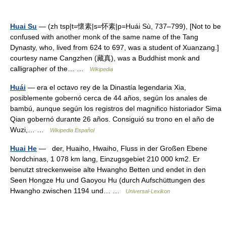
Huai Su
— (zh tsp|t=懷素|s=怀素|p=Huái Sù, 737–799), [Not to be
confused with another monk of the same name of the Tang
Dynasty, who, lived from 624 to 697, was a student of Xuanzang.]
courtesy name Cangzhen (藏真), was a Buddhist monk and
calligrapher of the… …
Wikipedia
Huái
— era el octavo rey de la Dinastía legendaria Xia,
posiblemente gobernó cerca de 44 años, según los anales de
bambú, aunque según los registros del magnifico historiador Sima
Qian gobernó durante 26 años. Consiguió su trono en el año de
Wuzi,… …
Wikipedia Español
Huai He
— der, Huaiho, Hwaiho, Fluss in der Großen Ebene
Nordchinas, 1 078 km lang, Einzugsgebiet 210 000 km2. Er
benutzt streckenweise alte Hwangho Betten und endet in den
Seen Hongze Hu und Gaoyou Hu (durch Aufschüttungen des
Hwangho zwischen 1194 und… …
Universal-Lexikon