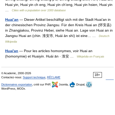
Huai yin, Huai yin ch eng, Huai yin ch’eng, Huai yin hsien, Huai yin
…
Cities with a population over 1000 database
Huai’an
— Dieser Artikel beschäftigt sich mit der Stadt Huai’an in
der chinesischen Provinz Jiangsu. Für den Kreis Huai an (怀安县)
in Zhangjiakou, Provinz Hebei, siehe Huai an. Lage von Huai an in
Jiangsu Huai an (chin. 淮安市, Huái ān shì) ist eine… …
Deutsch
Wikipedia
Huai'an
— Pour les articles homonymes, voir Huai an
(homonymie) et Huaiyin. Huái ān · 淮安 …
Wikipédia en Français
© Academic, 2000-2026
18+
Contactez-nous:
Support technique
,
RÉCLAME
Dictionnaires exportation
, créé sur PHP,
Joomla,
Drupal,
WordPress, MODx.