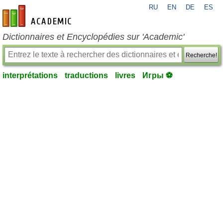
RU
EN
DE
ES
fr-academic.com
Dictionnaires et Encyclopédies sur 'Academic'
Recherche!
interprétations
traductions
livres
Игры ⚽